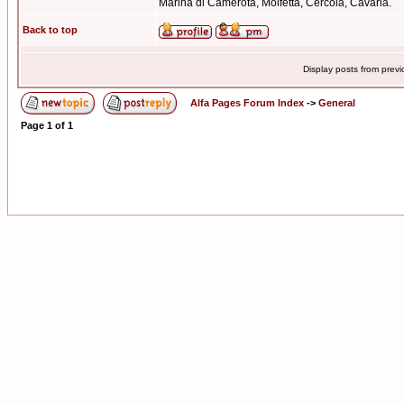
Marina di Camerota, Molfetta, Cercola, Cavaria.
Back to top
Display posts from prev
Alfa Pages Forum Index
->
General
Page
1
of
1