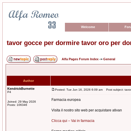
Welcome
For
tavor gocce per dormire tavor oro per do
Alfa Pages Forum Index
->
General
Author
KendrickBurnette
Posted: Tue Jun 16, 2026 6:09 am
Post subject: tavor
P4
Farmacia europea
Joined: 29 May 2026
Posts: 106346
Visita il nostro sito web per acquistare ativan
Clicca qui – Vai in farmacia