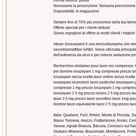
Forma medica: pillola
Necessaria la prescrizione: Nessuna prescrizione r
Disponibilità: In magazzino!
Sempre fino al 70% più economico della tua farma
Offerte speciali per i clienti abituali
Siamo orgogliosi di offrire ai nostri clienti i miglior
Ativan (lorazepam) è una benzodiazepina che vien
neurotrasmettitori GABA. Viene utilizzata principalm
dell'astinenza da alcol e per indurre sedazione p
Recherches similaires pour tavor oro compresse: t
per dormire lorazepam 1 mg compresse prezzo tav
lorazepam senza ricetta tavor online senza ricetta
lorazepam recensioni tavor pasticche lorazepam 
compresse 1 mg prezzo lorazepam 1 mg compresse
lorazepam 2 5 mg prezzo lorans 2 5 mg prezzo tavo
tavor 2.5 mg prezzo tavor sonnifero tavor 1mg pre
dormire tavor equivalente tavor 2 5 mg prezzo tav
Italia: Qualiano, Forlì, Rimini, Monte di Procida
Mauro Torinese, Arezzo, Frattaminore, Arosio, Ceri
Varese, Agrate Brianza, Bárcola, Cernusco sul Nav
Giuliano Milanese, Boscoreale, Monfalcone, Port