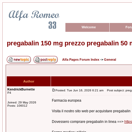
Welcome
For
pregabalin 150 mg prezzo pregabalin 50
Alfa Pages Forum Index
->
General
Author
KendrickBurnette
Posted: Tue Jun 16, 2026 6:21 am
Post subject: preg
P4
Farmacia europea
Joined: 29 May 2026
Posts: 106012
Visita il nostro sito web per acquistare pregabalin
Dovessero comprare pregabalin in linea ==>
http