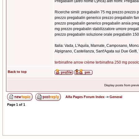
Pregabalin (altro nome Lyrica) altri nomi: Pregaba
Ricerche simili: pregabalin 75 mg prezzo prezzo 
prezzo pregabalin generico prezzo pregabalin fa
prezzo pregabalin generico pregabalin ansia pre
mg prezzo pregabalin stabilizzatore umore prega
prezzo pregabalin soluzione orale pregabalin 15
Italia: Vada, L'Aquila, Marnate, Camposano, Monca
Alpignano, Castellanza, Sant'Agata sui Due Golfi, 
terbinafine arrow crème terbinafina 250 mg posol
Back to top
Display posts from prev
Alfa Pages Forum Index
->
General
Page
1
of
1