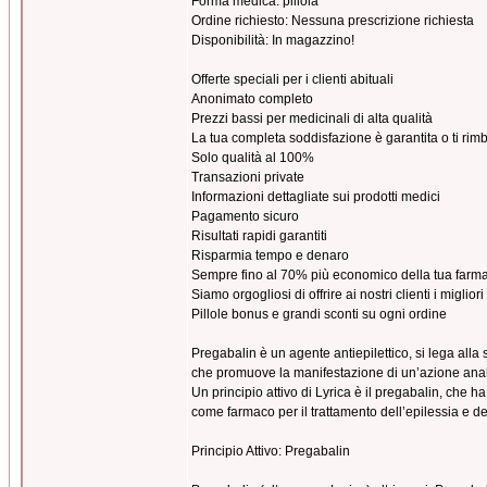
Forma medica: pillola
Ordine richiesto: Nessuna prescrizione richiesta
Disponibilità: In magazzino!
Offerte speciali per i clienti abituali
Anonimato completo
Prezzi bassi per medicinali di alta qualità
La tua completa soddisfazione è garantita o ti ri
Solo qualità al 100%
Transazioni private
Informazioni dettagliate sui prodotti medici
Pagamento sicuro
Risultati rapidi garantiti
Risparmia tempo e denaro
Sempre fino al 70% più economico della tua farma
Siamo orgogliosi di offrire ai nostri clienti i miglior
Pillole bonus e grandi sconti su ogni ordine
Pregabalin è un agente antiepilettico, si lega all
che promuove la manifestazione di un’azione analge
Un principio attivo di Lyrica è il pregabalin, che h
come farmaco per il trattamento dell’epilessia e dei
Principio Attivo: Pregabalin